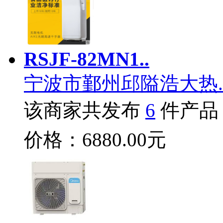
RSJF-82MN1..
宁波市鄞州邱隘浩大热.
该商家共发布
6
件产品
价格：6880.00元